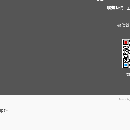
聯繫我們:
+
微信號 
Power b
ipt>