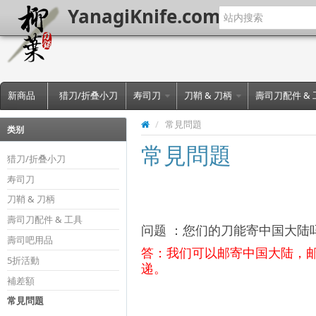
YanagiKnife.com
新商品
猎刀/折叠小刀
寿司刀
刀鞘 & 刀柄
壽司刀配件 &
/
常見問題
类别
常見問題
猎刀/折叠小刀
寿司刀
刀鞘 & 刀柄
壽司刀配件 & 工具
问题 ：您们的刀能寄中国大陆
壽司吧用品
答：我们可以邮寄中国大陆，
5折活動
递。
補差額
常見問題