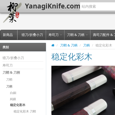
YanagiKnife.com
新商品
猎刀/折叠小刀
寿司刀
刀鞘 & 刀柄
壽司刀配件 &
/
刀鞘 & 刀柄
/
刀柄
/
稳定化彩木
类别
稳定化彩木
猎刀/折叠小刀
寿司刀
刀鞘 & 刀柄
刀鞘
刀柄
白銅
純銀
稳定化彩木
稳定化彩木 刀鞘