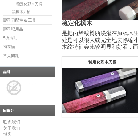
稳定化彩木刀柄
黑檀木刀柄
壽司刀配件 & 工具
稳定化枫木
壽司吧用品
是把丙烯酸树脂浸灌在原枫木里
5折活動
处是可以很大或完全地去除缩小
木纹特征会比较明显和好看 .
補差額
常見問題
稳定化彩木刀柄
品牌
问询处
联系我们
关于我们
博客