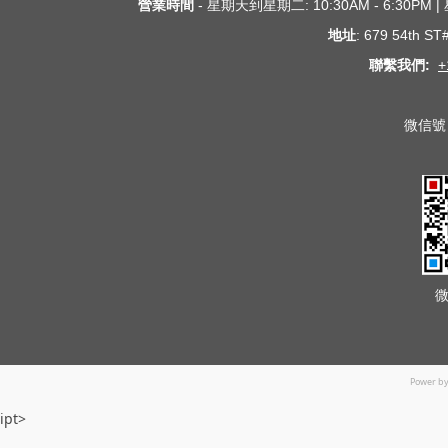
營業時間
- 星期天到星期二: 10:30AM - 6:30PM
地址
: 679 54th S
聯繫我們:
+
微信號 
Power b
ipt>