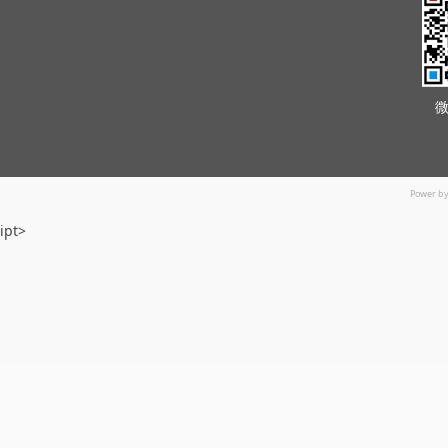
Power b
ipt>