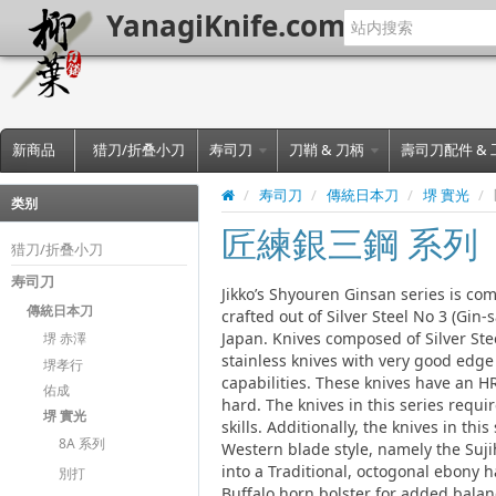
YanagiKnife.com
新商品
猎刀/折叠小刀
寿司刀
刀鞘 & 刀柄
壽司刀配件 &
/
寿司刀
/
傳統日本刀
/
堺 實光
/
类别
匠練銀三鋼 系列
猎刀/折叠小刀
寿司刀
Jikko’s Shyouren Ginsan series is co
傳統日本刀
crafted out of Silver Steel No 3 (Gin-
Japan. Knives composed of Silver Ste
堺 赤澤
stainless knives with very good edge
堺孝行
capabilities. These knives have an H
佑成
hard. The knives in this series requi
堺 實光
skills. Additionally, the knives in this
8A 系列
Western blade style, namely the Sujih
into a Traditional, octogonal ebony 
別打
Buffalo horn bolster for added balan