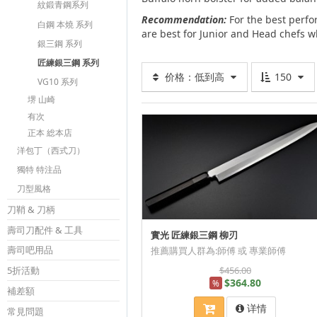
紋鍛青鋼系列
Recommendation:
For the best perfo
白鋼 本燒 系列
are best for Junior and Head chefs w
銀三鋼 系列
匠練銀三鋼 系列
价格：低到高
150
VG10 系列
堺 山崎
有次
正本 総本店
洋包丁（西式刀）
獨特 特注品
刀型風格
刀鞘 & 刀柄
壽司刀配件 & 工具
實光 匠練銀三鋼 柳刃
壽司吧用品
推薦購買人群為:師傅 或 專業師傅
$456.00
5折活動
$364.80
%
補差額
详情
常見問題