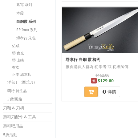
紫電 系列
本霞
白鋼霞 系列
SP Inox 系列
堺孝行 朱雀
佑成
堺 實光
堺孝行 白鋼 霞 柳刃
堺 山崎
推薦購買人群為:初學者 或 初級師傅
有次
正本 総本店
$162.00
$129.60
%
洋包丁（西式刀）
獨特 特注品
详情
刀型風格
刀鞘 & 刀柄
壽司刀配件 & 工具
壽司吧用品
5折活動