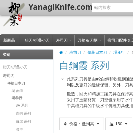
YanagiKnife.com
新商品
猎刀/折叠小刀
寿司刀
刀鞘 & 刀柄
壽司刀配件 &
/
寿司刀
/
傳統日本刀
/
堺孝行
/
类别
白鋼霞 系列
猎刀/折叠小刀
寿司刀
此系列刀具是由#2白鋼和軟鐵鋼通
傳統日本刀
利以及更好的邊緣保留。另外，刀
堺 赤澤
鍛造，回火和精加工讓刀具在保持
堺孝行
采用了玉蘭材質，刀墊也采用了水
8A 系列
中高檔刀具的中級水平傳統刀具使
青鋼 系列
白虎 系列
价格：低到高
150
凛华