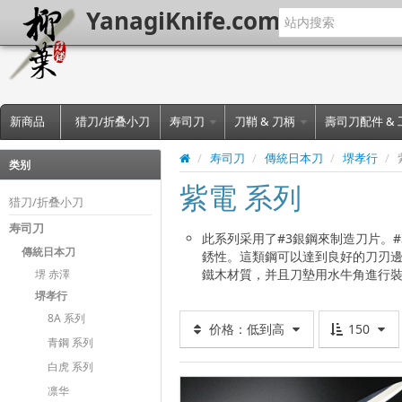
YanagiKnife.com
新商品
猎刀/折叠小刀
寿司刀
刀鞘 & 刀柄
壽司刀配件 &
/
寿司刀
/
傳統日本刀
/
堺孝行
/
类别
紫電 系列
猎刀/折叠小刀
寿司刀
此系列采用了#3銀鋼來制造刀片。
傳統日本刀
銹性。這類鋼可以達到良好的刀刃
鐵木材質，并且刀墊用水牛角進行
堺 赤澤
堺孝行
8A 系列
价格：低到高
150
青鋼 系列
白虎 系列
凛华