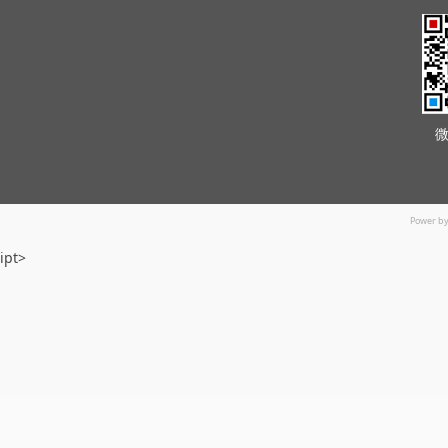
Power b
ipt>