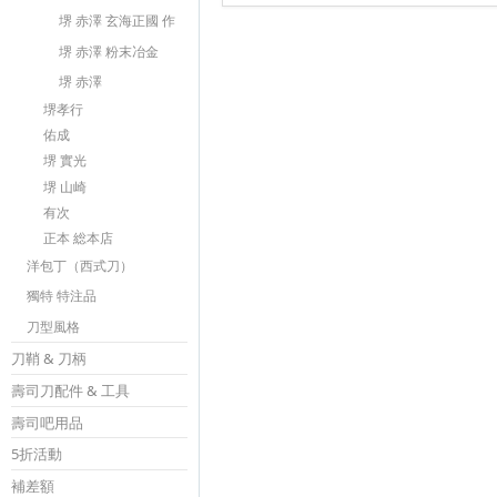
堺 赤澤 玄海正國 作
堺 赤澤 粉末冶金
堺 赤澤
堺孝行
佑成
堺 實光
堺 山崎
有次
正本 総本店
洋包丁（西式刀）
獨特 特注品
刀型風格
刀鞘 & 刀柄
壽司刀配件 & 工具
壽司吧用品
5折活動
補差額