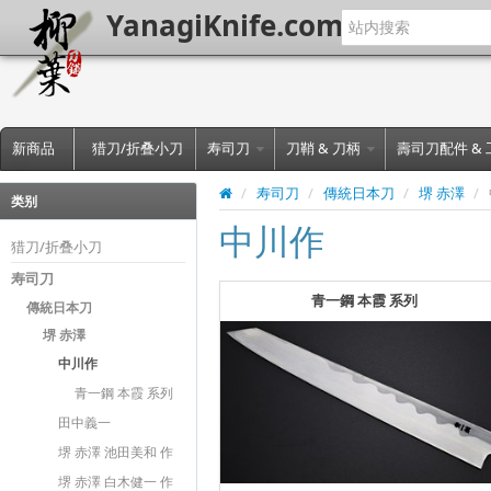
YanagiKnife.com
新商品
猎刀/折叠小刀
寿司刀
刀鞘 & 刀柄
壽司刀配件 &
/
寿司刀
/
傳統日本刀
/
堺 赤澤
/
类别
中川作
猎刀/折叠小刀
寿司刀
青一鋼 本霞 系列
傳統日本刀
堺 赤澤
中川作
青一鋼 本霞 系列
田中義一
堺 赤澤 池田美和 作
堺 赤澤 白木健一 作