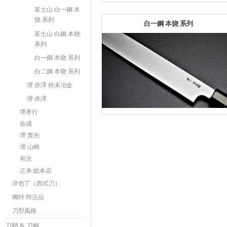
富士山 白一鋼 本
烧 系列
白一鋼 本烧 系列
富士山 白鋼 本烧
系列
白一鋼 本烧 系列
白二鋼 本烧 系列
堺 赤澤 粉末冶金
堺 赤澤
堺孝行
佑成
堺 實光
堺 山崎
有次
正本 総本店
洋包丁（西式刀）
獨特 特注品
刀型風格
刀鞘 & 刀柄