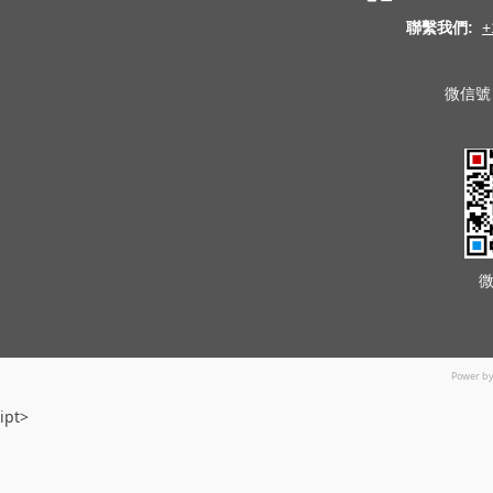
聯繫我們:
+
微信號 
Power b
ipt>