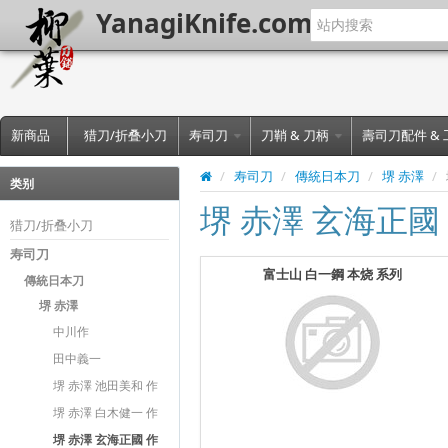
YanagiKnife.com
新商品
猎刀/折叠小刀
寿司刀
刀鞘 & 刀柄
壽司刀配件 &
/
寿司刀
/
傳統日本刀
/
堺 赤澤
/
类别
堺 赤澤 玄海正國
猎刀/折叠小刀
寿司刀
富士山 白一鋼 本烧 系列
傳統日本刀
堺 赤澤
中川作
田中義一
堺 赤澤 池田美和 作
堺 赤澤 白木健一 作
堺 赤澤 玄海正國 作